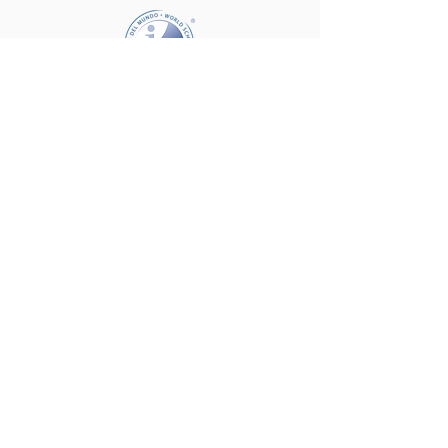
الاتنساب لجميع النشاطات
أولوية بالحجز
Free Wi-Fi
+972 (02) 585 5764
24 Taha Hussein,
9160102
Beit Hanina
P.O.B. 60076, Jerusalem
Email:
director@LS-BH.org