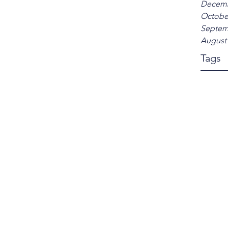
Decemb
Octobe
Septem
August
Tags