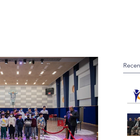
me
Contact us
Jobs
Guardians
Rules
Lessons Timeta
Recen