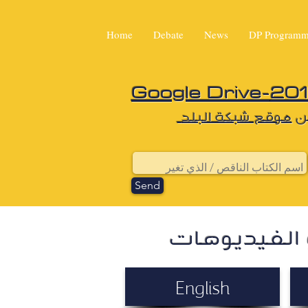
Home
Debate
News
DP Program
Google Drive-
ن
موقع شبكة البلد
Send
و الفيديوهات
English