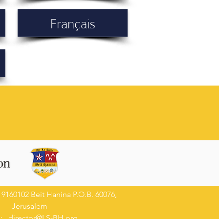
Français
 9160102 Beit Hanina P.O.B. 60076,
Jerusalem
l:
director@LS-BH.org