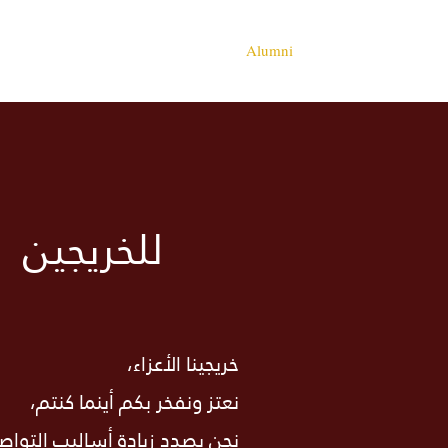
ble
Calendar
The Founder
Alumni
للخريجين
خريجينا الأعزاء،
نعتز ونفخر بكم أينما كنتم،
نحن بصدد زيادة أساليب التواصل 