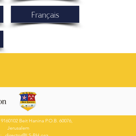
Français
 9160102 Beit Hanina P.O.B. 60076,
Jerusalem
l:
director@LS-BH.org