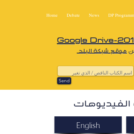
Home
Debate
News
DP Program
Google Drive-
ن
موقع شبكة البلد
Send
و الفيديوهات
English