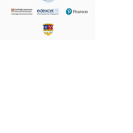
+972 (02) 585 5764
24 Taha Hussein,
9160102
Beit Hanina
P.O.B. 60076, Jerusalem
Email:
director@LS-BH.org
Help your friends and share this page on
Share