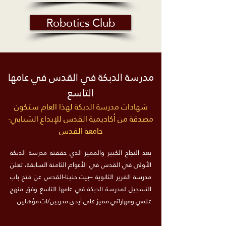
Robotics Club
مدرسة الدبكة في القدس في عامها
التاسع
شهادات مدرسة الدبكة لهذا العام ستكون
مصدقة من أكاديمية القدس للإبداع الشبابي-
جامعة القدس
بعد النجاح الكبير والمميز الذي حققته مدرسة الدبكة
الأولى في القدس في الأعوام الثامنة السابقة، تعلن
مدرسة الفرير الثانوية –بيت حنينا-القدس عن فتح باب
التسجيل لمدرسة الدبكة في عامها التاسع وفق منهج
علمي ومهاراتي مميز على أيدي مدربين/ات مؤهلين.