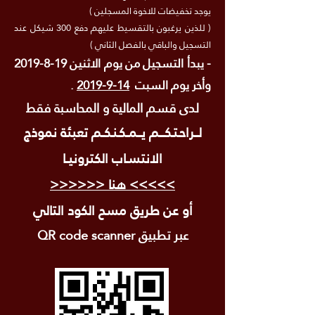
يوجد تخفيضات للاخوة المسجلين )
( للذين يرغبون بالتقسيط عليهم دفع 300 شيكل عند
التسجيل والباقي بالفصل الثاني )
- يبدأ التسجيل من يوم الاثنين
19-8-2019
وأخر يوم السبت
14-9-2019
.
لدى قسم المالية و المحاسبة فقط
لـــراحـتـكــــم يـــمــكـنـكــم تعبئة نموذج
الانتسـاب الكترونيــا
>>>>> هنا <<<<<<
أو عن طريق مسح الكود التالي
عبر تطبيق QR code scanner