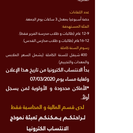
عدد اللقاءات:
حصة أسبوعيا بمعدل 3 ساعات يوم الجمعة.
الفئة المستهدفة:
12-9 عام (طالبات و طلاب مدرسة الفرير فقط).
16-12عام (طالبات و طلاب مدارس القدس).
رسوم السنة كاملة
400 شيقل للسنة الكاملة (يشمل السعر الملابس
والمعدات والتخييم).
بدأ الانتساب الكترونيا من تاريخ هذا الإعلان
ولغاية مساء يوم 07/03/2020
*الأماكن محدودة و الأولوية لمن يسجل
أولاً.
لدى قسم المالية و المحاسبة فقط
لـــراحـتـكــــم يـــمــكـنـكــم تعبئة نموذج
الانتسـاب الكترونيــا