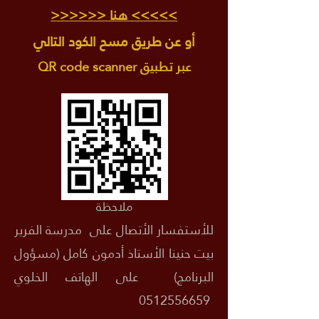
>>>>> هنا <<<<<<
أو عن طريق مسح الكود التالي
عبر تطبيق QR code scanner
ملاحظة
للأستفسار الأتصال على مدرسة الفرير
بيت حنينا الأستاذ أدمون كامل (مسؤول
البرنامج) على الهاتف الخلوي
0512556659